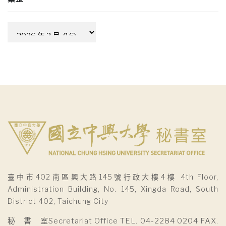
彙
整
臺中市402南區興大路145號行政大樓4樓 4th Floor,
Administration Building, No. 145, Xingda Road, South
District 402, Taichung City
秘 書 室Secretariat Office TEL. 04-2284 0204 FAX.