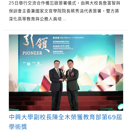
25日舉行交流合作備忘錄簽署儀式，由興大校長詹富智與
保訓會主委兼國家文官學院院長蔡秀涓代表簽署，雙方將
深化高等教育與公務人員培
…
中興大學副校長陳全木榮獲教育部第69屆
學術獎