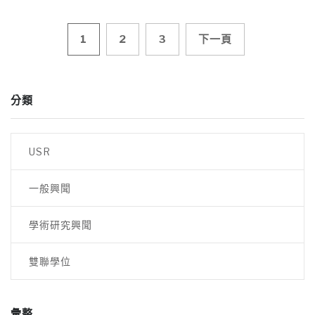
文
1
2
3
下一頁
章
分類
導
覽
USR
一般興聞
學術研究興聞
雙聯學位
彙整