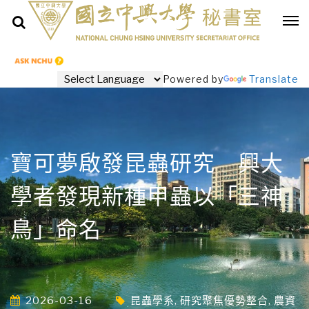
Powered by
Translate
寶可夢啟發昆蟲研究 興大
學者發現新種甲蟲以「三神
鳥」命名
2026-03-16
昆蟲學系
,
研究聚焦優勢整合
,
農資