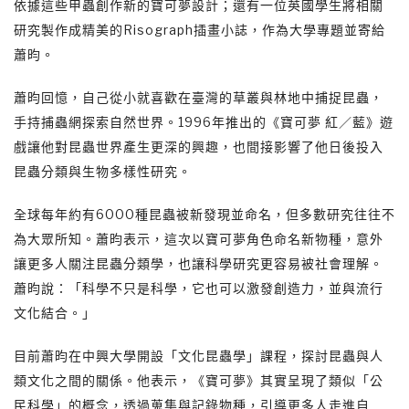
依據這些甲蟲創作新的寶可夢設計；還有一位英國學生將相關
研究製作成精美的Risograph插畫小誌，作為大學專題並寄給
蕭昀。
蕭昀回憶，自己從小就喜歡在臺灣的草叢與林地中捕捉昆蟲，
手持捕蟲網探索自然世界。1996年推出的《寶可夢 紅／藍》遊
戲讓他對昆蟲世界產生更深的興趣，也間接影響了他日後投入
昆蟲分類與生物多樣性研究。
全球每年約有6000種昆蟲被新發現並命名，但多數研究往往不
為大眾所知。蕭昀表示，這次以寶可夢角色命名新物種，意外
讓更多人關注昆蟲分類學，也讓科學研究更容易被社會理解。
蕭昀說：「科學不只是科學，它也可以激發創造力，並與流行
文化結合。」
目前蕭昀在中興大學開設「文化昆蟲學」課程，探討昆蟲與人
類文化之間的關係。他表示，《寶可夢》其實呈現了類似「公
民科學」的概念，透過蒐集與記錄物種，引導更多人走進自