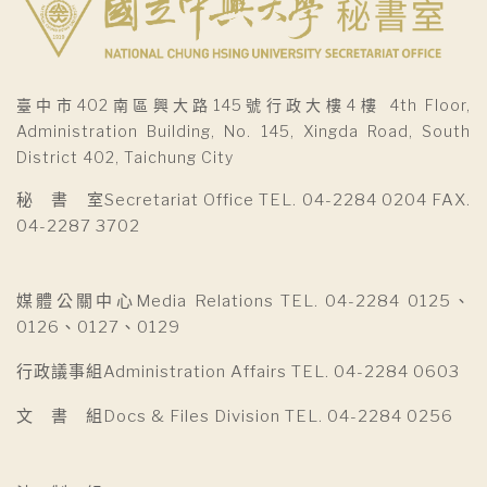
臺中市402南區興大路145號行政大樓4樓 4th Floor,
Administration Building, No. 145, Xingda Road, South
District 402, Taichung City
秘 書 室Secretariat Office TEL. 04-2284 0204 FAX.
04-2287 3702
媒體公關中心Media Relations TEL. 04-2284 0125、
0126、0127、0129
行政議事組Administration Affairs TEL. 04-2284 0603
文 書 組Docs & Files Division TEL. 04-2284 0256