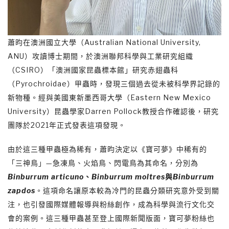
蕭昀在澳洲國立大學（Australian National University,
ANU）攻讀博士期間，於澳洲聯邦科學與工業研究組織
（CSIRO）「澳洲國家昆蟲標本館」研究赤翅蟲科
（Pyrochroidae）甲蟲時，發現三個過去從未被科學界記錄的
新物種。經與美國東新墨西哥大學（Eastern New Mexico
University）昆蟲學家Darren Pollock教授合作確認後，研究
團隊於2021年正式發表這項發現。
由於這三種甲蟲極為稀有，蕭昀決定以《寶可夢》中稀有的
「三神鳥」—急凍鳥、火焰鳥、閃電鳥為其命名，分別為
Binburrum articuno
、
Binburrum moltres
與
Binburrum
zapdos
。這項命名讓原本較為冷門的昆蟲分類研究意外受到關
注，也引發國際媒體報導與粉絲創作，成為科學與流行文化交
會的案例。這三種甲蟲甚至登上國際新聞版面，寶可夢粉絲也