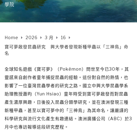
學院
Home
2026
3 月
16
寶可夢啟發昆蟲研究 興大學者發現新種甲蟲以「三神鳥」命
名
全球知名遊戲《寶可夢》（Pokémon）問世至今已30年，其
靈感來自創作者童年捕捉昆蟲的經驗。這份對自然的熱情，也
影響了一位臺灣昆蟲學者的研究之路。國立中興大學昆蟲學系
助理教授蕭昀（Yun Hsiao）童年時受到寶可夢啟發而對昆蟲
產生濃厚興趣，日後投入昆蟲分類學研究，並在澳洲發現三種
新種甲蟲，甚至以寶可夢中的「三神鳥」為其命名，讓嚴謹的
科學研究與流行文化產生有趣連結。澳洲廣播公司（ABC）於3
月中也專訪報導這段研究歷程。