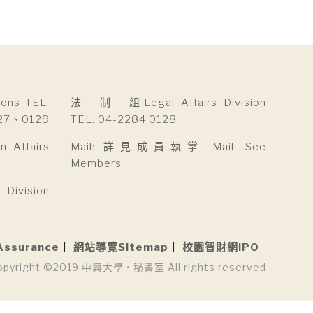
ns TEL.
法 制 組Legal Affairs Division
27、0129
TEL. 04-2284 0128
Affairs
Mail: 詳見成員執掌 Mail: See
Members
ivision
Assurance
網站導覽Sitemap
校園智財網IPO
opyright ©2019 中興大學 • 秘書室 All rights reserved