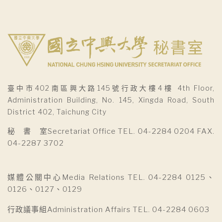
臺中市402南區興大路145號行政大樓4樓 4th Floor,
Administration Building, No. 145, Xingda Road, South
District 402, Taichung City
秘 書 室Secretariat Office TEL. 04-2284 0204 FAX.
04-2287 3702
媒體公關中心Media Relations TEL. 04-2284 0125、
0126、0127、0129
行政議事組Administration Affairs TEL. 04-2284 0603