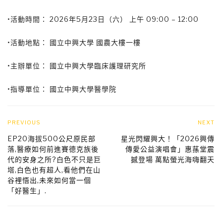
•活動時間： 2026年5月23日（六） 上午 09:00 – 12:00
•活動地點： 國立中興大學 國農大樓一樓
•主辦單位： 國立中興大學臨床護理研究所
•指導單位： 國立中興大學醫學院
PREVIOUS
NEXT
EP20海拔500公尺原民部
星光閃耀興大！「2026興傳
落,醫療如何前進賽德克族後
傳愛公益演唱會」惠蓀堂震
代的安身之所?白色不只是巨
撼登場 萬點螢光海嗨翻天
塔,白色也有超人,看他們在山
谷裡悟出,未來如何當一個
「好醫生」.