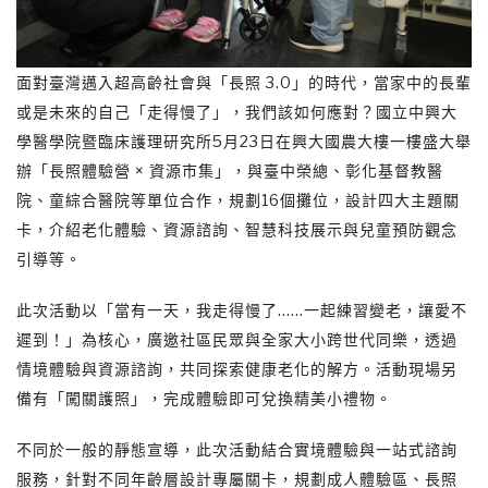
面對臺灣邁入超高齡社會與「長照 3.0」的時代，當家中的長輩
或是未來的自己「走得慢了」，我們該如何應對？國立中興大
學醫學院暨臨床護理研究所5月23日在興大國農大樓一樓盛大舉
辦「長照體驗營 × 資源市集」，與臺中榮總、彰化基督教醫
院、童綜合醫院等單位合作，規劃16個攤位，設計四大主題關
卡，介紹老化體驗、資源諮詢、智慧科技展示與兒童預防觀念
引導等。
此次活動以「當有一天，我走得慢了……一起練習變老，讓愛不
遲到！」為核心，廣邀社區民眾與全家大小跨世代同樂，透過
情境體驗與資源諮詢，共同探索健康老化的解方。活動現場另
備有「闖關護照」，完成體驗即可兌換精美小禮物。
不同於一般的靜態宣導，此次活動結合實境體驗與一站式諮詢
服務，針對不同年齡層設計專屬關卡，規劃成人體驗區、長照