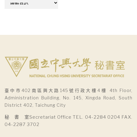
彙
整
臺中市402南區興大路145號行政大樓4樓 4th Floor,
Administration Building, No. 145, Xingda Road, South
District 402, Taichung City
秘 書 室Secretariat Office TEL. 04-2284 0204 FAX.
04-2287 3702