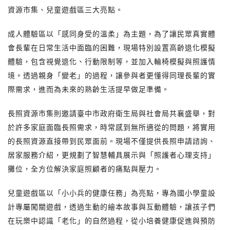
資源市集、兒童遊戲區三大亮點。
成人體驗區以「感同身受的溫柔」為主題，為了讓民眾真實體
會長輩在日常生活中面臨的困難，現場特別設置高齡退化模擬
體驗，包含視覺退化、行動限制等，並加入輪椅模擬與照護情
境。透過親身「變老」的過程，讓參與者更懂得同理長輩的實
際需求，進而為未來的熟齡生活提早做足準備。
長照資源市集則邀請臺中市政府衛生局與社會局共襄盛舉，對
於許多家庭面臨長照需求，時常感到無所適從的問題，將實用
的長照資源直接帶到民眾面前。現場不僅提供長照申請諮詢、
居家服務介紹，更規劃了智慧輔具展示與「照護者心理支持」
攤位，全方位解決家庭照顧者的痛點與壓力。
兒童遊戲區以「小小兵的健康任務」為亮點，專為國小學童設
計專屬闖關遊戲，透過生動的繪本故事與互動體驗，讓孩子們
在玩樂中認識「老化」的自然過程，從小培養健康促進與預防