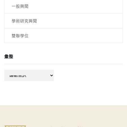
一般興聞
學術研究興聞
雙聯學位
彙整
彙
整