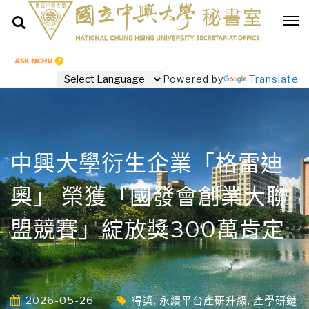
Powered by
Translate
中興大學衍生企業「格雷迪
奧」 榮獲「國發會創業大聯
盟競賽」綻放獎300萬肯定
2026-05-26
得獎
,
永續平台產研升級
,
產學研鏈