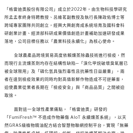
「格雷迪奧股份有限公司」成立於2022年，由生物科技學研究
所孟孟孝終身特聘教授、呂維茗副教授及執行長陳政佑博士等
跨域專家團隊共同創立，經興大興創育成系統培育及國科會科
研創業計畫、經濟部科研成果價值創造計畫補助加速研發成果
落地，公司目標任務以「農業科技永續化」為核心使命。
全球農產品跨境貿易高度依賴燻蒸除蟲技術進行檢疫，然
而現行主流燻蒸劑均存在結構性缺陷─「溴化甲烷破壞臭氧層已
被全球限用」及「磷化氫具強烈毒性且抗藥性日益嚴重」，兩
者在達到檢疫效果的同時均對高值新鮮作物造成不可逆藥害，
迫使農業從業者長期在「檢疫安全」與「商品品質」之間被迫
取捨。
面對這一全球性產業痛點，「格雷迪奧」研發的
「FumiFresh™ 不造成作物藥傷 AIoT 永續燻蒸系統」，以天
然GRAS級植物精油配方結合智慧物聯網控制平台，實現「無藥