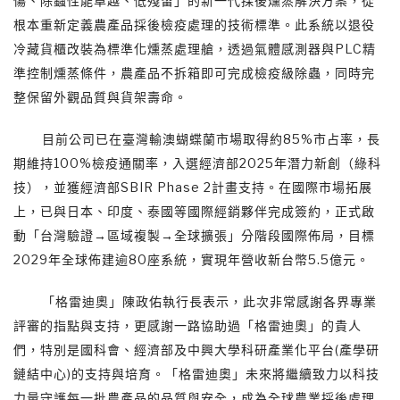
傷、除蟲性能卓越、低殘留」的新一代採後燻蒸解決方案，從
根本重新定義農產品採後檢疫處理的技術標準。此系統以退役
冷藏貨櫃改裝為標準化燻蒸處理艙，透過氣體感測器與PLC精
準控制燻蒸條件，農產品不拆箱即可完成檢疫級除蟲，同時完
整保留外觀品質與貨架壽命。
目前公司已在臺灣輸澳蝴蝶蘭市場取得約85%市占率，長
期維持100%檢疫通關率，入選經濟部2025年潛力新創（綠科
技），並獲經濟部SBIR Phase 2計畫支持。在國際市場拓展
上，已與日本、印度、泰國等國際經銷夥伴完成簽約，正式啟
動「台灣驗證→區域複製→全球擴張」分階段國際佈局，目標
2029年全球佈建逾80座系統，實現年營收新台幣5.5億元。
「格雷迪奧」陳政佑執行長表示，此次非常感謝各界專業
評審的指點與支持，更感謝一路協助過「格雷迪奧」的貴人
們，特別是國科會、經濟部及中興大學科研產業化平台(產學研
鏈結中心)的支持與培育。「格雷迪奧」未來將繼續致力以科技
力量守護每一批農產品的品質與安全，成為全球農業採後處理