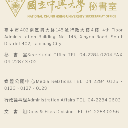
臺中市402南區興大路145號行政大樓4樓 4th Floor,
Administration Building, No. 145, Xingda Road, South
District 402, Taichung City
秘 書 室Secretariat Office TEL. 04-2284 0204 FAX.
04-2287 3702
媒體公關中心Media Relations TEL. 04-2284 0125、
0126、0127、0129
行政議事組Administration Affairs TEL. 04-2284 0603
文 書 組Docs & Files Division TEL. 04-2284 0256