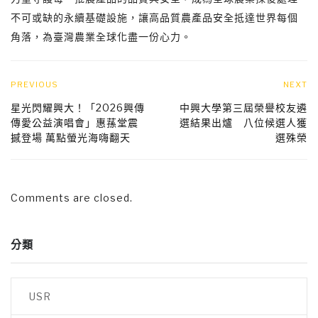
不可或缺的永續基礎設施，讓高品質農產品安全抵達世界每個
角落，為臺灣農業全球化盡一份心力。
PREVIOUS
NEXT
星光閃耀興大！「2026興傳
中興大學第三屆榮譽校友遴
傳愛公益演唱會」惠蓀堂震
選結果出爐 八位候選人獲
撼登場 萬點螢光海嗨翻天
選殊榮
Comments are closed.
分類
USR