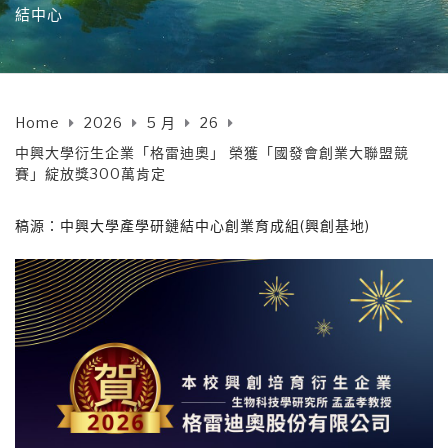
結中心
Home
2026
5 月
26
中興大學衍生企業「格雷迪奧」 榮獲「國發會創業大聯盟競
賽」綻放獎300萬肯定
稿源：中興大學產學研鏈結中心創業育成組(興創基地)