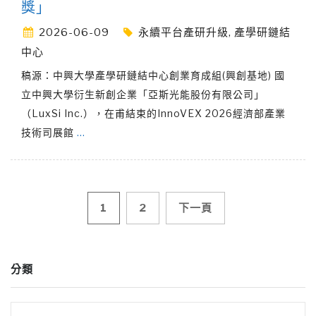
獎」
2026-06-09
永續平台產研升級
,
產學研鏈結
中心
稿源：中興大學產學研鏈結中心創業育成組(興創基地) 國
立中興大學衍生新創企業「亞斯光能股份有限公司」
（LuxSi Inc.），在甫結束的InnoVEX 2026經濟部產業
技術司展館
…
文
1
2
下一頁
章
分類
導