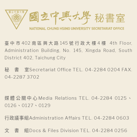
臺中市402南區興大路145號行政大樓4樓 4th Floor,
Administration Building, No. 145, Xingda Road, South
District 402, Taichung City
秘 書 室Secretariat Office TEL. 04-2284 0204 FAX.
04-2287 3702
媒體公關中心Media Relations TEL. 04-2284 0125、
0126、0127、0129
行政議事組Administration Affairs TEL. 04-2284 0603
文 書 組Docs & Files Division TEL. 04-2284 0256