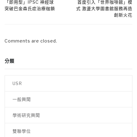
「即用型」IPSC 神經球
首度引入「世界咖啡館」模
突破巴金森氏症治療枷鎖
式 激盪大學圖書館服務再造
創新火花
Comments are closed.
分類
USR
一般興聞
學術研究興聞
雙聯學位