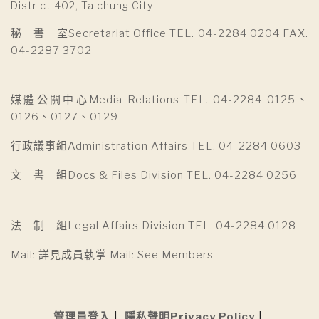
District 402, Taichung City
秘 書 室Secretariat Office TEL. 04-2284 0204 FAX.
04-2287 3702
媒體公關中心Media Relations TEL. 04-2284 0125、
0126、0127、0129
行政議事組Administration Affairs TEL. 04-2284 0603
文 書 組Docs & Files Division TEL. 04-2284 0256
法 制 組Legal Affairs Division TEL. 04-2284 0128
Mail: 詳見成員執掌 Mail: See Members
管理員登入
隱私聲明Privacy Policy