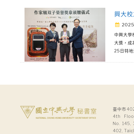
興大校
2025
中興大學
大獎，成
25日特
臺中市40
4th Floo
No. 145, 
402, Taic