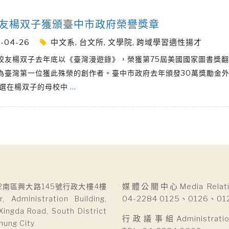
友楊双子獲頒臺中市政府榮譽獎章
-04-26
中文系
,
台文所
,
文學院
,
跨域學習適性揚才
校友楊双子去年底以《臺灣漫遊錄》，榮獲第75屆美國國家圖書獎
為臺灣第一位獲此殊榮的創作者。臺中市政府去年頒發30萬獎勵金外
地選在楊双子的母校中
…
2南區興大路145號行政大樓4樓
媒體公關中心Media Relatio
r, Administration Building,
04-2284 0125、0126、01
Xingda Road, South District
行政議事組Administration 
hung City