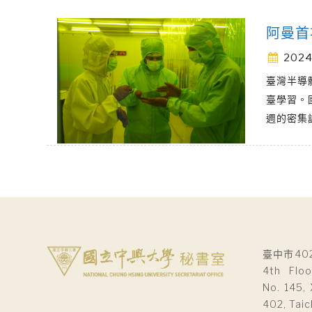
阿曼首
2024
臺灣半導
臺學習。
週的密集
臺中市40
4th Floo
No. 145, 
402, Taic