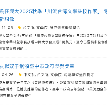
擔任興大2025秋季「川流台灣文學駐校作家」 
新想像
-11-05
台文所
,
文學院
,
研究聚焦優勢整合
興大學台文所/李柏毅 「川流台灣文學駐校作家」自2020年12月設
金會李華林董事長捐贈中興大學台文所8萬美元，至今已邀請多位傑
進文學與校園的
…
友楊双子獲頒臺中市政府榮譽獎章
-04-26
中文系
,
台文所
,
文學院
,
跨域學習適性揚才
校友楊双子去年底以《臺灣漫遊錄》，榮獲第75屆美國國家圖書獎
為臺灣第一位獲此殊榮的創作者。臺中市政府去年頒發30萬獎勵金外
地選在楊双子的母校中
…