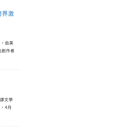
跨界激
立，由美
出創作者
翻譯文學
，4月