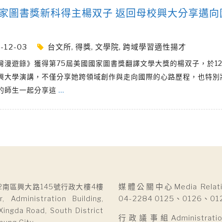
家圖書獎新科得主楊双子 返回母校興大分享邁向
-12-03
台文所
,
得獎
,
文學院
,
跨域學習適性揚才
灣漫遊錄》獲得第75屆美國國家圖書獎翻譯文學大獎的楊双子，於12
興大學演講，不僅分享她跨領域創作與走向國際的心路歷程，也特別
的師生一起分享這
…
2南區興大路145號行政大樓4樓
媒體公關中心Media Relatio
r, Administration Building,
04-2284 0125、0126、01
Xingda Road, South District
行政議事組Administration 