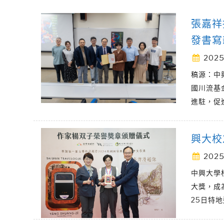
張嘉祥
發書寫
2025
稿源：中
國川流基
進駐，促
興大校
2025
中興大學
大獎，成
25日特