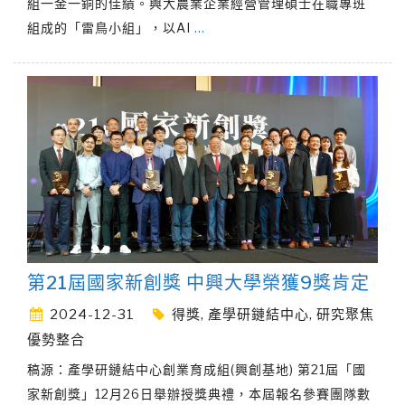
組一金一銅的佳績。興大農業企業經營管理碩士在職專班
組成的「雷鳥小組」，以AI
…
第21屆國家新創獎 中興大學榮獲9獎肯定
2024-12-31
得獎
,
產學研鏈結中心
,
研究聚焦
優勢整合
稿源：產學研鏈結中心創業育成組(興創基地) 第21屆「國
家新創獎」12月26日舉辦授獎典禮，本屆報名參賽團隊數