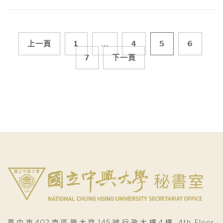
文
上一頁
1
...
4
5
6
7
下一頁
章
導
覽
臺中市402南區興大路145號行政大樓4樓 4th Floor,