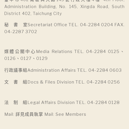
Administration Building, No. 145, Xingda Road, South
District 402, Taichung City
秘 書 室Secretariat Office TEL. 04-2284 0204 FAX.
04-2287 3702
媒體公關中心Media Relations TEL. 04-2284 0125、
0126、0127、0129
行政議事組Administration Affairs TEL. 04-2284 0603
文 書 組Docs & Files Division TEL. 04-2284 0256
法 制 組Legal Affairs Division TEL. 04-2284 0128
Mail: 詳見成員執掌 Mail: See Members