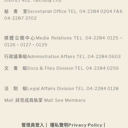
District 402, Taichung City
秘 書 室Secretariat Office TEL. 04-2284 0204 FAX.
04-2287 3702
媒體公關中心Media Relations TEL. 04-2284 0125、
0126、0127、0129
行政議事組Administration Affairs TEL. 04-2284 0603
文 書 組Docs & Files Division TEL. 04-2284 0256
法 制 組Legal Affairs Division TEL. 04-2284 0128
Mail: 詳見成員執掌 Mail: See Members
管理員登入
隱私聲明Privacy Policy