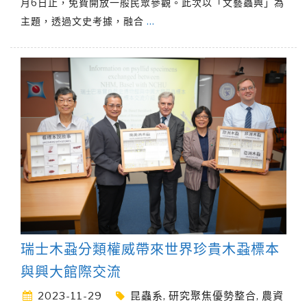
月6日止，免費開放一般民眾參觀。此次以「文藝蟲興」為
主題，透過文史考據，融合
…
瑞士木蝨分類權威帶來世界珍貴木蝨標本
與興大館際交流
2023-11-29
昆蟲系
,
研究聚焦優勢整合
,
農資