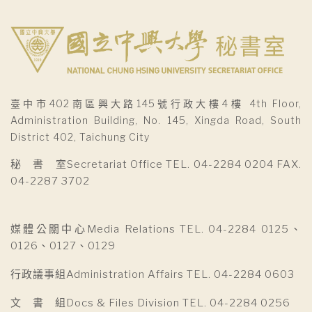
臺中市402南區興大路145號行政大樓4樓 4th Floor,
Administration Building, No. 145, Xingda Road, South
District 402, Taichung City
秘 書 室Secretariat Office TEL. 04-2284 0204 FAX.
04-2287 3702
媒體公關中心Media Relations TEL. 04-2284 0125、
0126、0127、0129
行政議事組Administration Affairs TEL. 04-2284 0603
文 書 組Docs & Files Division TEL. 04-2284 0256