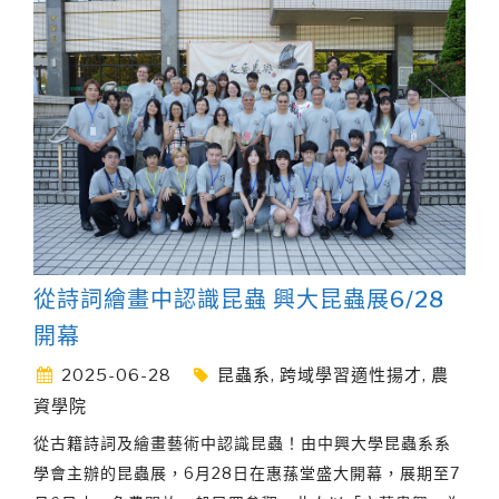
從詩詞繪畫中認識昆蟲 興大昆蟲展6/28
開幕
2025-06-28
昆蟲系
,
跨域學習適性揚才
,
農
資學院
從古籍詩詞及繪畫藝術中認識昆蟲！由中興大學昆蟲系系
學會主辦的昆蟲展，6月28日在惠蓀堂盛大開幕，展期至7