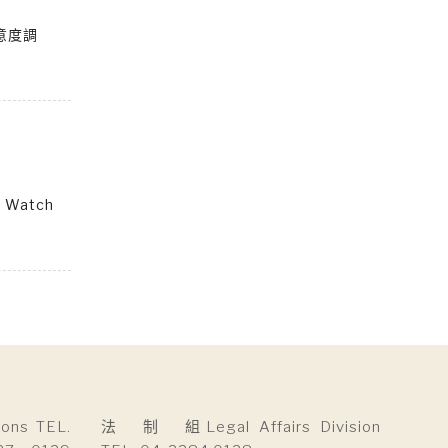
意度調
Watch
ns TEL.
法 制 組Legal Affairs Division