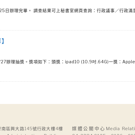
1~25日辦理完畢。 調查結果可上秘書室網頁查詢：行政議事／行政滿
單】
抽獎。獎項如下：頭獎：ipad10 (10.9吋.64G)一獎：Apple 
2南區興大路145號行政大樓4樓
媒體公關中心Media Relatio