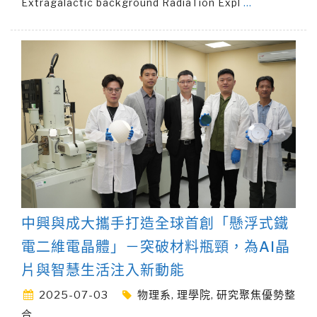
Extragalactic background RadiaTion Expl
…
中興與成大攜手打造全球首創「懸浮式鐵
電二維電晶體」－突破材料瓶頸，為AI晶
片與智慧生活注入新動能
2025-07-03
物理系
,
理學院
,
研究聚焦優勢整
合