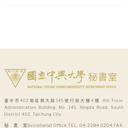
臺中市402南區興大路145號行政大樓4樓 4th Floor,
Administration Building, No. 145, Xingda Road, South
District 402, Taichung City
秘 書 室Secretariat Office TEL. 04-2284 0204 FAX.