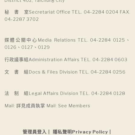
District 402, Taichung City
秘 書 室Secretariat Office TEL. 04-2284 0204 FAX.
04-2287 3702
媒體公關中心Media Relations TEL. 04-2284 0125、
0126、0127、0129
行政議事組Administration Affairs TEL. 04-2284 0603
文 書 組Docs & Files Division TEL. 04-2284 0256
法 制 組Legal Affairs Division TEL. 04-2284 0128
Mail: 詳見成員執掌 Mail: See Members
管理員登入
隱私聲明Privacy Policy