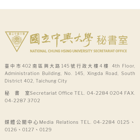
臺中市402南區興大路145號行政大樓4樓 4th Floor,
Administration Building, No. 145, Xingda Road, South
District 402, Taichung City
秘 書 室Secretariat Office TEL. 04-2284 0204 FAX.
04-2287 3702
媒體公關中心Media Relations TEL. 04-2284 0125、
0126、0127、0129