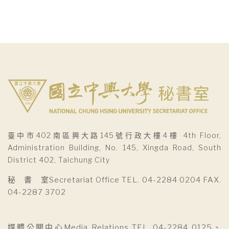
導
覽
臺中市402南區興大路145號行政大樓4樓 4th Floor,
Administration Building, No. 145, Xingda Road, South
District 402, Taichung City
秘 書 室Secretariat Office TEL. 04-2284 0204 FAX.
04-2287 3702
媒體公關中心Media Relations TEL. 04-2284 0125、