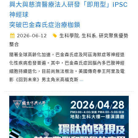
興大與慈濟醫療法人研發「即用型」iPSC
神經球
突破巴金森氏症治療枷鎖
2026-06-12
生科學院
,
生科系
,
研究聚焦優勢
整合
隨著全球高齡化加速，巴金森氏症及阿茲海默症等神經退
化性疾病愈發普遍。其中，巴金森氏症因腦內多巴胺神經
細胞持續退化，目前尚無法根治。美國傳奇拳王阿里及電
影《回到未來》男主角米高福克斯
…