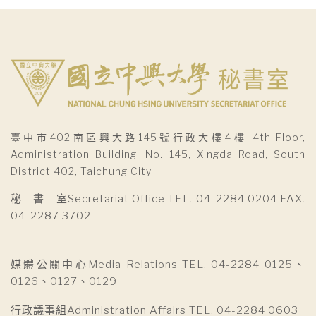
覽
臺中市402南區興大路145號行政大樓4樓 4th Floor,
Administration Building, No. 145, Xingda Road, South
District 402, Taichung City
秘 書 室Secretariat Office TEL. 04-2284 0204 FAX.
04-2287 3702
媒體公關中心Media Relations TEL. 04-2284 0125、
0126、0127、0129
行政議事組Administration Affairs TEL. 04-2284 0603