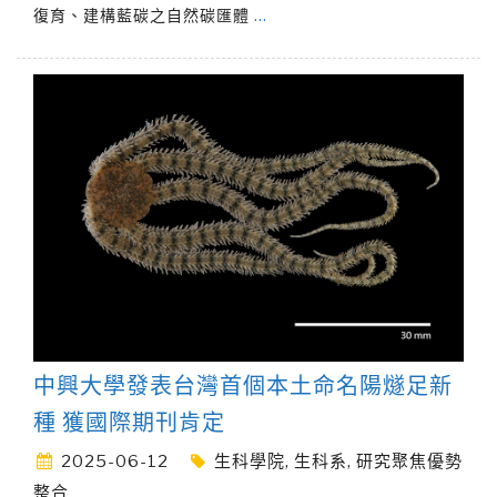
復育、建構藍碳之自然碳匯體
…
中興大學發表台灣首個本土命名陽燧足新
種 獲國際期刊肯定
2025-06-12
生科學院
,
生科系
,
研究聚焦優勢
整合