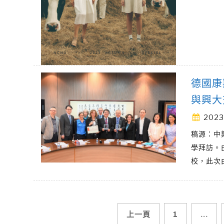
德國康斯
與興大
2023
稿源：中
學拜訪。
校，此次
文
上一頁
1
...