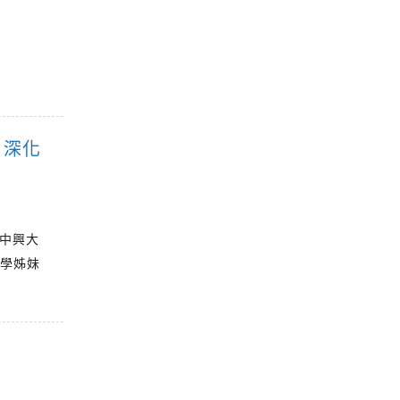
訪 深化
臨中興大
大學姊妹