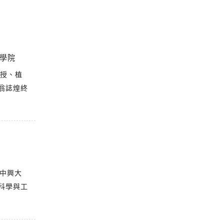
學院
教授、植
翁誌煌終
立中興大
科學與工