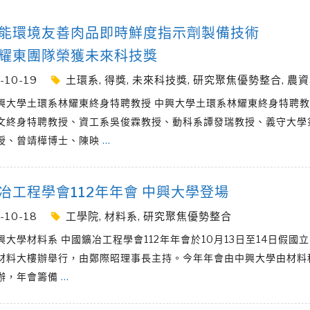
能環境友善肉品即時鮮度指示劑製備技術
耀東團隊榮獲未來科技獎
-10-19
土環系
,
得獎
,
未來科技獎
,
研究聚焦優勢整合
,
農資
興大學土環系林耀東終身特聘教授 中興大學土環系林耀東終身特聘
文終身特聘教授、資工系吳俊霖教授、動科系譚發瑞教授、義守大學
授、曾靖樺博士、陳映
…
冶工程學會112年年會 中興大學登場
-10-18
工學院
,
材料系
,
研究聚焦優勢整合
興大學材料系 中國鑛冶工程學會112年年會於10月13日至14日假國
材料大樓辦舉行，由鄭際昭理事長主持。今年年會由中興大學由材料
辦，年會籌備
…