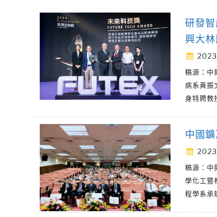
研發智
興大林
2023
稿源：中
病系黃振
身特聘教
中國鑛
2023
稿源：中
學化工暨
程學系承