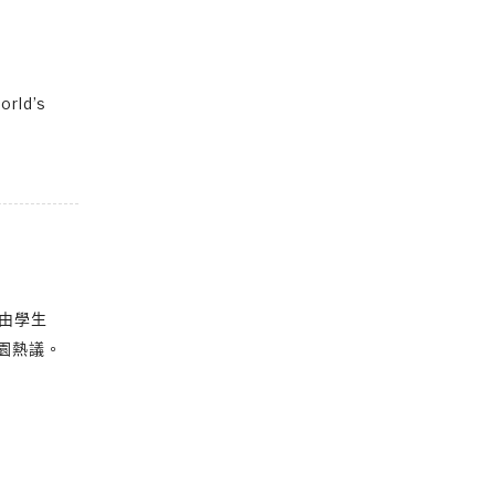
ld’s
刊由學生
園熱議。