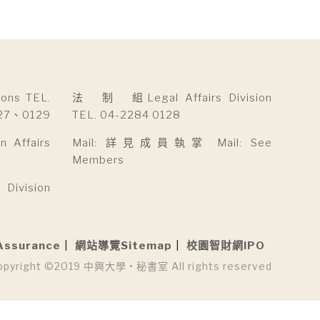
ns TEL.
法 制 組Legal Affairs Division
27、0129
TEL. 04-2284 0128
Affairs
Mail: 詳見成員執掌 Mail: See
Members
ivision
Assurance
網站導覽Sitemap
校園智財網IPO
opyright ©2019 中興大學 • 秘書室 All rights reserved