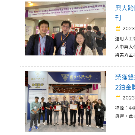
興大跨
刊
2023
運用人工
人中興大
與美方主
榮獲雙
2鉑金獎
2023
稿源：中
典禮，此