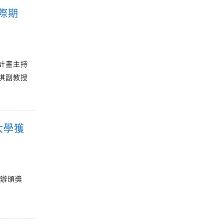
際期
計畫主持
淇副教授
大學獲
舉辦頒獎