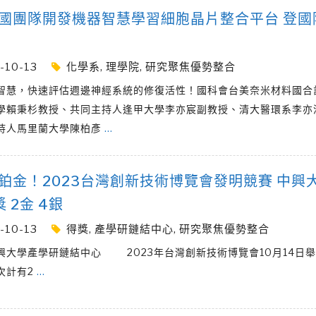
國團隊開發機器智慧學習細胞晶片整合平台 登國
-10-13
化學系
,
理學院
,
研究聚焦優勢整合
智慧，快速評估週邊神經系統的修復活性！國科會台美奈米材料國合
學賴秉杉教授、共同主持人逢甲大學李亦宸副教授、清大醫環系李亦
持人馬里蘭大學陳柏彥
…
鉑金！2023台灣創新技術博覽會發明競賽 中興
 2金 4銀
-10-13
得獎
,
產學研鏈結中心
,
研究聚焦優勢整合
興大學產學研鏈結中心 2023年台灣創新技術博覽會10月14日
次計有2
…