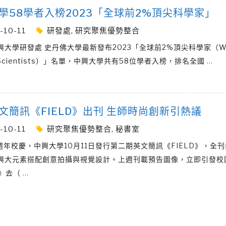
學58學者入榜2023「全球前2%頂尖科學家」
-10-11
研發處
,
研究聚焦優勢整合
大學研發處 史丹佛大學最新發布2023「全球前2%頂尖科學家（Wor
% Scientists）」名單，中興大學共有58位學者入榜，排名全國
…
文簡訊《FIELD》出刊 生師時尚創新引熱議
-10-11
研究聚焦優勢整合
,
秘書室
4週年校慶，中興大學10月11日發行第二期英文簡訊《FIELD》，全
興大元素搭配創意拍攝與視覺設計。上週刊載預告圖像，立即引發校
D》去（
…