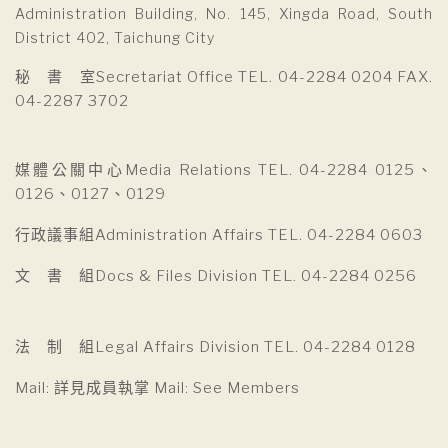
Administration Building, No. 145, Xingda Road, South
District 402, Taichung City
秘 書 室Secretariat Office TEL. 04-2284 0204 FAX.
04-2287 3702
媒體公關中心Media Relations TEL. 04-2284 0125、
0126、0127、0129
行政議事組Administration Affairs TEL. 04-2284 0603
文 書 組Docs & Files Division TEL. 04-2284 0256
法 制 組Legal Affairs Division TEL. 04-2284 0128
Mail: 詳見成員執掌 Mail: See Members