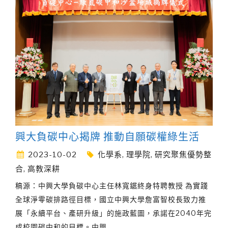
興大負碳中心揭牌 推動自願碳權綠生活
2023-10-02
化學系
,
理學院
,
研究聚焦優勢整
合
,
高教深耕
稿源：中興大學負碳中心主任林寬鋸終身特聘教授 為實踐
全球淨零碳排路徑目標，國立中興大學詹富智校長致力推
展「永續平台、產研升級」的施政藍圖，承諾在2040年完
成校園碳中和的目標。中興
…