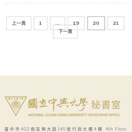
文
上一頁
1
...
19
20
21
下一頁
章
導
覽
臺中市402南區興大路145號行政大樓4樓 4th Floor,