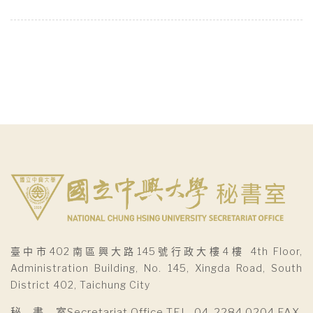
臺中市402南區興大路145號行政大樓4樓 4th Floor,
Administration Building, No. 145, Xingda Road, South
District 402, Taichung City
秘 書 室Secretariat Office TEL. 04-2284 0204 FAX.