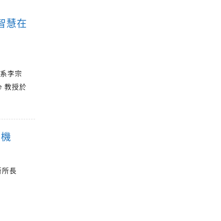
智慧在
學系李宗
e 教授於
契機
所所長