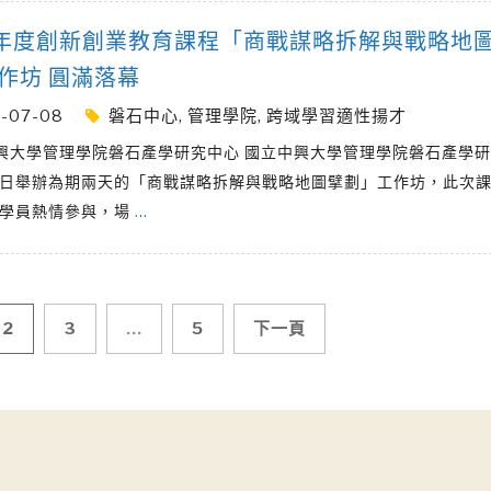
學年度創新創業教育課程「商戰謀略拆解與戰略地
作坊 圓滿落幕
-07-08
磐石中心
,
管理學院
,
跨域學習適性揚才
興大學管理學院磐石產學研究中心 國立中興大學管理學院磐石產學研
6日舉辦為期兩天的「商戰謀略拆解與戰略地圖擘劃」工作坊，此次
位學員熱情參與，場
…
2
3
...
5
下一頁