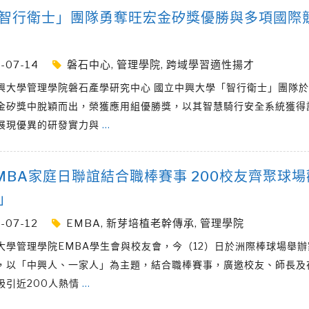
智行衛士」團隊勇奪旺宏金矽獎優勝與多項國際
-07-14
磐石中心
,
管理學院
,
跨域學習適性揚才
興大學管理學院磐石產學研究中心 國立中興大學「智行衛士」團隊
金矽獎中脫穎而出，榮獲應用組優勝獎，以其智慧騎行安全系統獲得
展現優異的研發實力與
…
MBA家庭日聯誼結合職棒賽事 200校友齊聚球場
」
-07-12
EMBA
,
新芽培植老幹傳承
,
管理學院
大學管理學院EMBA學生會與校友會，今（12）日於洲際棒球場舉
，以「中興人、一家人」為主題，結合職棒賽事，廣邀校友、師長及
吸引近200人熱情
…