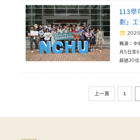
113
劃」工
2025
稿源：中
月5日至
超過30
文
上一頁
1
章
導