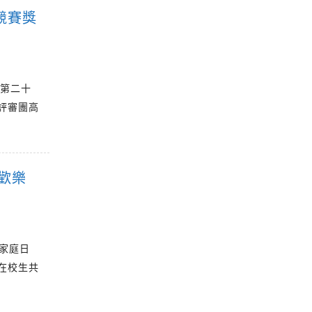
競賽獎
於第二十
評審團高
歡樂
辦家庭日
在校生共