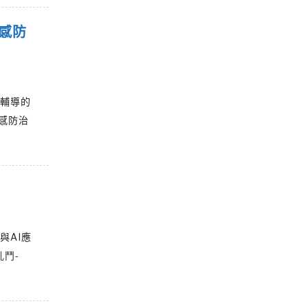
感防
心輔導的
感防治
與AI應
亂鬥-