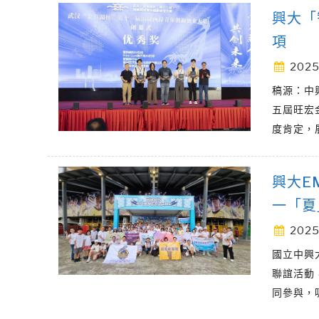
興大「
項
2025
稿源：中
五屆旺宏
度肯定，
興大E
一「夏
2025
國立中興
聯誼活動
同參與，