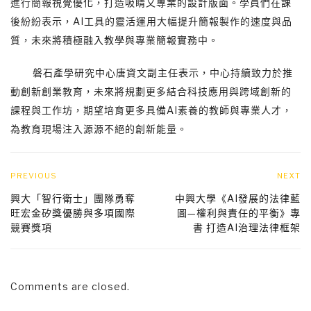
進行簡報視覺優化，打造吸睛又專業的設計版面。學員們在課
後紛紛表示，AI工具的靈活運用大幅提升簡報製作的速度與品
質，未來將積極融入教學與專業簡報實務中。
磐石產學研究中心唐資文副主任表示，中心持續致力於推
動創新創業教育，未來將規劃更多結合科技應用與跨域創新的
課程與工作坊，期望培育更多具備AI素養的教師與專業人才，
為教育現場注入源源不絕的創新能量。
PREVIOUS
NEXT
興大「智行衛士」團隊勇奪
中興大學《AI發展的法律藍
旺宏金矽獎優勝與多項國際
圖—權利與責任的平衡》專
競賽獎項
書 打造AI治理法律框架
Comments are closed.