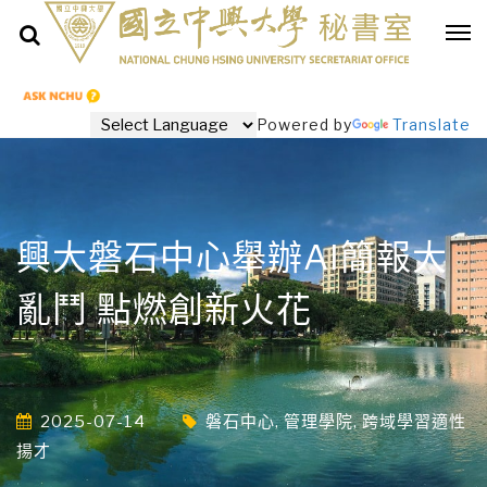
Powered by
Translate
興大磐石中心舉辦AI簡報大
亂鬥 點燃創新火花
2025-07-14
磐石中心
,
管理學院
,
跨域學習適性
揚才