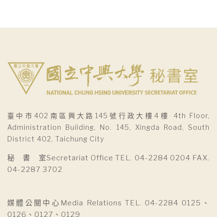
臺中市402南區興大路145號行政大樓4樓 4th Floor,
Administration Building, No. 145, Xingda Road, South
District 402, Taichung City
秘 書 室Secretariat Office TEL. 04-2284 0204 FAX.
04-2287 3702
媒體公關中心Media Relations TEL. 04-2284 0125、
0126、0127、0129