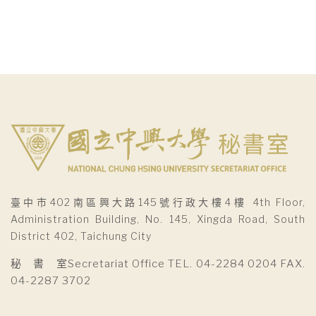
臺中市402南區興大路145號行政大樓4樓 4th Floor,
Administration Building, No. 145, Xingda Road, South
District 402, Taichung City
秘 書 室Secretariat Office TEL. 04-2284 0204 FAX.
04-2287 3702