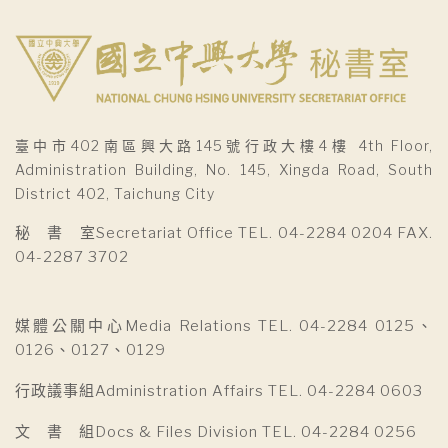
臺中市402南區興大路145號行政大樓4樓 4th Floor,
Administration Building, No. 145, Xingda Road, South
District 402, Taichung City
秘 書 室Secretariat Office TEL. 04-2284 0204 FAX.
04-2287 3702
媒體公關中心Media Relations TEL. 04-2284 0125、
0126、0127、0129
行政議事組Administration Affairs TEL. 04-2284 0603
文 書 組Docs & Files Division TEL. 04-2284 0256