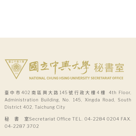
臺中市402南區興大路145號行政大樓4樓 4th Floor,
Administration Building, No. 145, Xingda Road, South
District 402, Taichung City
秘 書 室Secretariat Office TEL. 04-2284 0204 FAX.
04-2287 3702