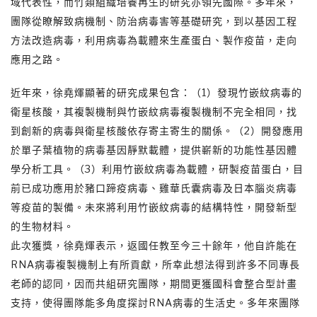
域代表性，而竹類組織培養再生的研究亦領先國際。多年來，
團隊從瞭解致病機制、防治病毒害等基礎研究，到以基因工程
方法改造病毒，利用病毒為載體來生產蛋白、製作疫苗，走向
應用之路。
近年來，徐堯煇顯著的研究成果包含：（1）發現竹嵌紋病毒的
衛星核酸，其複製機制與竹嵌紋病毒複製機制不完全相同，找
到創新的病毒與衛星核酸依存寄主寄生的關係。（2）開發應用
於單子葉植物的病毒基因靜默載體，提供嶄新的功能性基因體
學分析工具。（3）利用竹嵌紋病毒為載體，研製疫苗蛋白，目
前已成功應用於豬口蹄疫病毒、雞華氏囊病毒及日本腦炎病毒
等疫苗的製備。未來將利用竹嵌紋病毒的結構特性，開發新型
的生物材料。
此次獲獎，徐堯煇表示，返國任教至今三十餘年，他自許能在
RNA病毒複製機制上有所貢獻，所幸此想法得到許多不同專長
老師的認同，因而共組研究團隊，期間更獲國科會整合型計畫
支持，使得團隊能多角度探討RNA病毒的生活史。多年來團隊