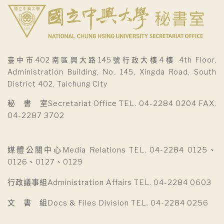
臺中市402南區興大路145號行政大樓4樓 4th Floor,
Administration Building, No. 145, Xingda Road, South
District 402, Taichung City
秘 書 室Secretariat Office TEL. 04-2284 0204 FAX.
04-2287 3702
媒體公關中心Media Relations TEL. 04-2284 0125、
0126、0127、0129
行政議事組Administration Affairs TEL. 04-2284 0603
文 書 組Docs & Files Division TEL. 04-2284 0256