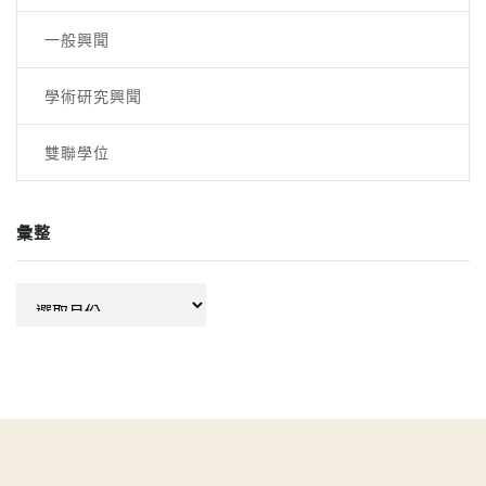
一般興聞
學術研究興聞
雙聯學位
彙整
彙
整