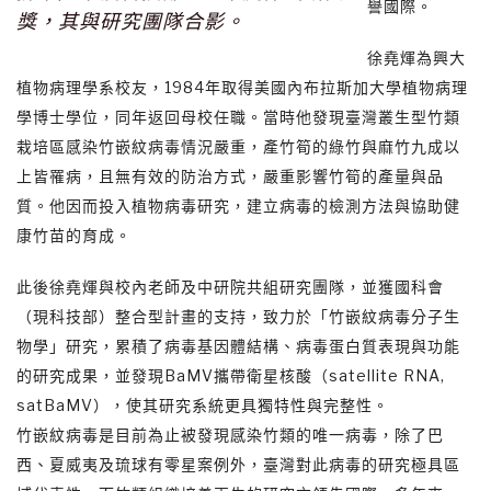
譽國際。
獎，其與研究團隊合影。
徐堯煇為興大
植物病理學系校友，1984年取得美國內布拉斯加大學植物病理
學博士學位，同年返回母校任職。當時他發現臺灣叢生型竹類
栽培區感染竹嵌紋病毒情況嚴重，產竹筍的綠竹與麻竹九成以
上皆罹病，且無有效的防治方式，嚴重影響竹筍的產量與品
質。他因而投入植物病毒研究，建立病毒的檢測方法與協助健
康竹苗的育成。
此後徐堯煇與校內老師及中研院共組研究團隊，並獲國科會
（現科技部）整合型計畫的支持，致力於「竹嵌紋病毒分子生
物學」研究，累積了病毒基因體結構、病毒蛋白質表現與功能
的研究成果，並發現BaMV攜帶衛星核酸（satellite RNA,
satBaMV），使其研究系統更具獨特性與完整性。
竹嵌紋病毒是目前為止被發現感染竹類的唯一病毒，除了巴
西、夏威夷及琉球有零星案例外，臺灣對此病毒的研究極具區