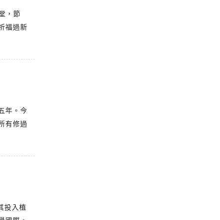
堂，節
祈福過新
五年。今
所有修過
其投入植