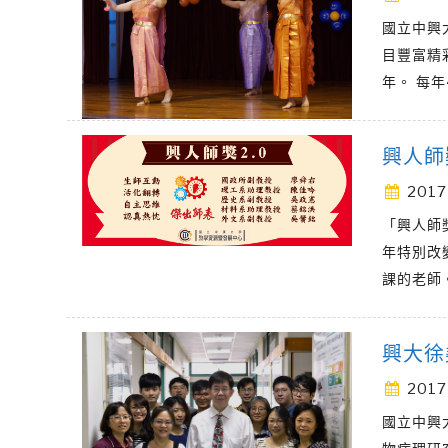
國立中興
目豐富精
年。 每年
興人師
2017
「興人師
年特別改
課的老師
興大徐
2017
國立中興