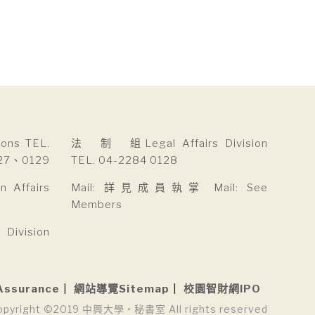
ns TEL.
法 制 組Legal Affairs Division
27、0129
TEL. 04-2284 0128
Affairs
Mail: 詳見成員執掌 Mail: See
Members
ivision
Assurance
網站導覽Sitemap
校園智財網IPO
opyright ©2019 中興大學 • 秘書室 All rights reserved