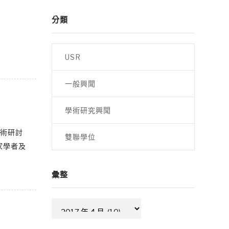
分類
USR
一般興聞
學術研究興聞
學術研討
雙聯學位
家學者及
彙整
彙
整