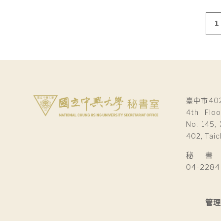
文
1
章
導
覽
臺中市40
4th Floo
No. 145, 
402, Taic
秘 書 室Se
04-2284
管理