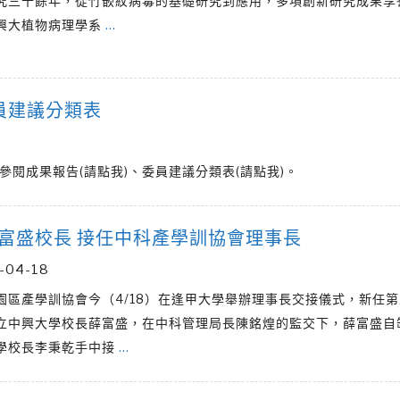
究三十餘年，從竹嵌紋病毒的基礎研究到應用，多項創新研究成果享
興大植物病理學系
…
員建議分類表
參閱成果報告(請點我)、委員建議分類表(請點我)。
富盛校長 接任中科產學訓協會理事長
-04-18
園區產學訓協會今（4/18）在逢甲大學舉辦理事長交接儀式，新任
立中興大學校長薛富盛，在中科管理局長陳銘煌的監交下，薛富盛自
學校長李秉乾手中接
…