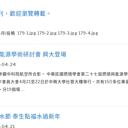
出刊，歡迎瀏覽轉載。
-1.jpg 179-2.jpg 179-3.jpg 179-4.jpg
能源學術研討會 興大登場
-04-24
參觀中科院航空所合影。 中華民國燃燒學會第二十七屆燃燒與能源
6年會員大會4月21至22日於中興大學社管大樓舉行，共有150多位專
，分19個場
…
水節 泰生點福水過新年
-04-21