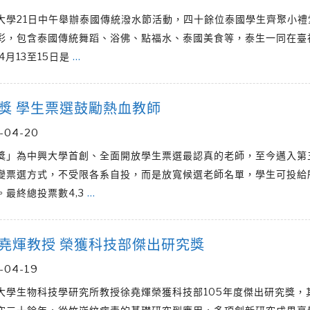
大學21日中午舉辦泰國傳統潑水節活動，四十餘位泰國學生齊聚小禮
彩，包含泰國傳統舞蹈、浴佛、點福水、泰國美食等，泰生一同在臺
4月13至15日是
…
獎 學生票選鼓勵熱血教師
-04-20
獎」為中興大學首創、全面開放學生票選最認真的老師，至今邁入第
變票選方式，不受限各系自投，而是放寬候選老師名單，學生可投給
。最終總投票數4,3
…
堯煇教授 榮獲科技部傑出研究獎
-04-19
大學生物科技學研究所教授徐堯煇榮獲科技部105年度傑出研究獎，