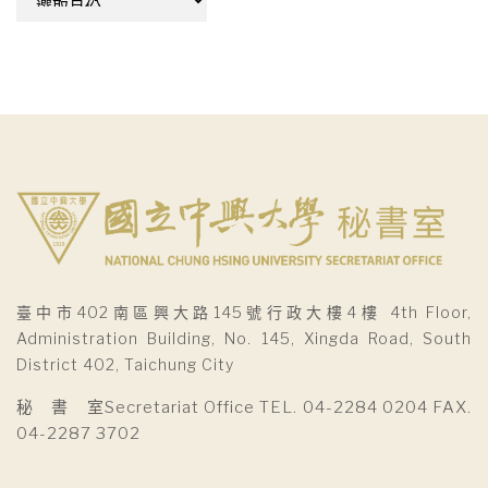
整
臺中市402南區興大路145號行政大樓4樓 4th Floor,
Administration Building, No. 145, Xingda Road, South
District 402, Taichung City
秘 書 室Secretariat Office TEL. 04-2284 0204 FAX.
04-2287 3702