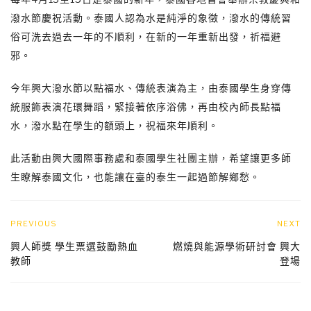
潑水節慶祝活動。泰國人認為水是純淨的象徵，潑水的傳統習
俗可洗去過去一年的不順利，在新的一年重新出發，祈福避
邪。
今年興大潑水節以點福水、傳統表演為主，由泰國學生身穿傳
統服飾表演花環舞蹈，緊接著依序浴佛，再由校內師長點福
水，潑水點在學生的額頭上，祝福來年順利。
此活動由興大國際事務處和泰國學生社團主辦，希望讓更多師
生瞭解泰國文化，也能讓在臺的泰生一起過節解鄉愁。
PREVIOUS
NEXT
興人師獎 學生票選鼓勵熱血
燃燒與能源學術研討會 興大
教師
登場