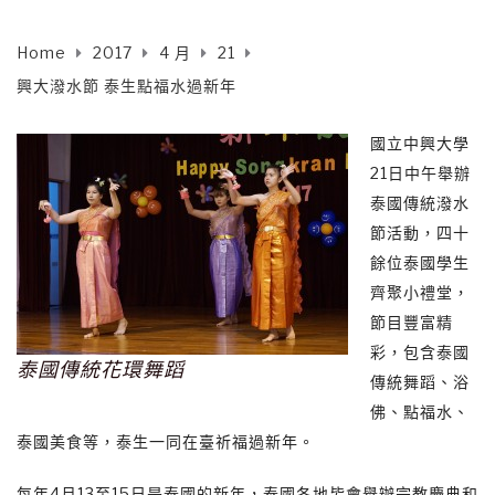
Home
2017
4 月
21
興大潑水節 泰生點福水過新年
國立中興大學
21日中午舉辦
泰國傳統潑水
節活動，四十
餘位泰國學生
齊聚小禮堂，
節目豐富精
彩，包含泰國
泰國傳統花環舞蹈
傳統舞蹈、浴
佛、點福水、
泰國美食等，泰生一同在臺祈福過新年。
每年4月13至15日是泰國的新年，泰國各地皆會舉辦宗教慶典和