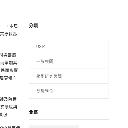
分類
獎」，本屆
。其專長為
。
USR
司與部屬
一般興聞
進而增加其
，進而影響
學術研究興聞
部屬更傾向
雙聯學位
師及陳世
研究環境與
彙整
養份。
的企業夥伴