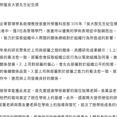
榮獲吳大猶先生紀念獎
企業管理學系助理教授張曼玲榮獲科技部 106年「吳大猷先生紀念
獎者中，僅3位為管理學門，張曼玲以優異的學術表現從中脫穎而出
，致力於探索組織中人際間的關係網絡對於組織行為所造成的影響
年來的研究聚焦於上司與部屬之間的關係，具體研究成果顯示：1.上
係的看法愈一致，部屬愈會採取組織公民行為以幫助組織及同事，
關係發展。2. 上司對部屬的偏心，會左右部屬對於組織公平的知覺
的後續關係品質。3.當上司與部屬對於部屬之能力的看法愈一致，
作中，進而與上司發展良好的關係。
很榮幸能獲此肯定，首先要感謝學術啟蒙的兩位指導老師—吳萬益老
他們的栽培奠定了她在學術上的基礎。此外，感謝興大提供絕佳的
智薰老師與喬友慶老師在學術上的指導與幫忙，挹注了她學術成長的
術研究的關鍵因素；而曾經協助她搜集資料的業界友人們與參與計畫