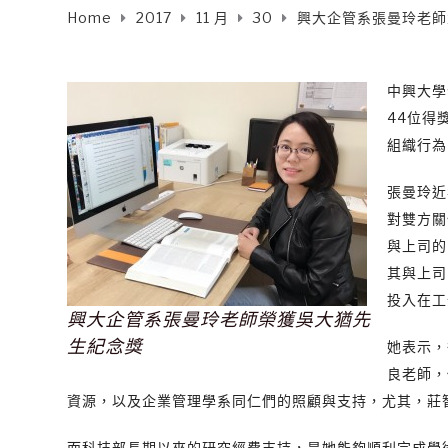
Home
2017
11 月
30
興大企管系張曼玲老師
中興大學
44位得
組織行為
張曼玲近
對雙方關
與上司的
其與上司
投入在工
興大企管系張曼玲老師榮獲吳大猶先
生紀念獎
她表示，
良老師，
資源，以及企業管理學系同仁們的照顧與支持，尤其，莊
而科技部長期以來的研究經費支持，是她能夠順利完成學