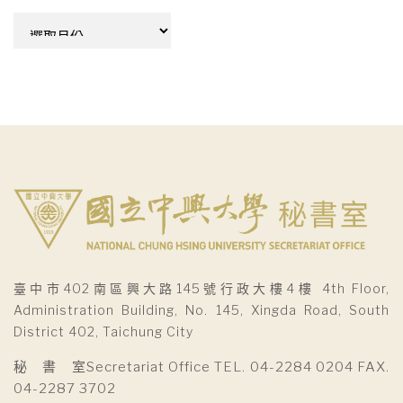
彙
整
臺中市402南區興大路145號行政大樓4樓 4th Floor,
Administration Building, No. 145, Xingda Road, South
District 402, Taichung City
秘 書 室Secretariat Office TEL. 04-2284 0204 FAX.
04-2287 3702