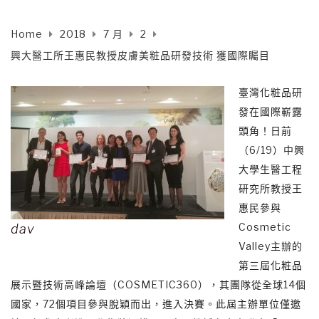
Home
2018
7 月
2
興大醫工所王惠民教授皮膚美粧品研發技術 獲國際矚目
臺灣化粧品研
發在國際嶄露
頭角！日前
（6/19）中興
大學生醫工程
研究所教授王
惠民參與
Cosmetic
dav
Valley主辦的
第三屆化粧品
展示暨技術高峰論壇（COSMETIC360），其團隊從全球14個
國家，72個項目參與脫穎而出，進入決賽。此屆主辦單位僅邀