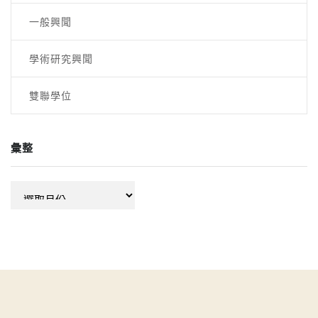
一般興聞
學術研究興聞
雙聯學位
彙整
彙
整