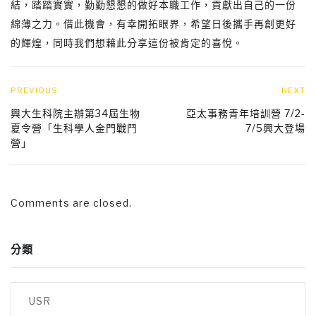
結，踏踏實實，勤勤懇懇的做好本職工作，貢獻出自己的一份
綿薄之力。借此機會，有幸開拓眼界，希望日後攜手再創更好
的輝煌，同時我們想藉此分享這份被肯定的喜悅。
PREVIOUS
NEXT
興大生科院主辦第34屆生物
亞太事務青年培訓營 7/2-
夏令營「生科學人金門戰鬥
7/5興大登場
營」
Comments are closed.
分類
USR