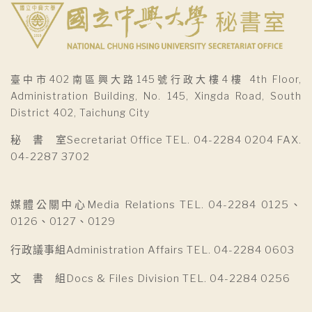
臺中市402南區興大路145號行政大樓4樓 4th Floor,
Administration Building, No. 145, Xingda Road, South
District 402, Taichung City
秘 書 室Secretariat Office TEL. 04-2284 0204 FAX.
04-2287 3702
媒體公關中心Media Relations TEL. 04-2284 0125、
0126、0127、0129
行政議事組Administration Affairs TEL. 04-2284 0603
文 書 組Docs & Files Division TEL. 04-2284 0256