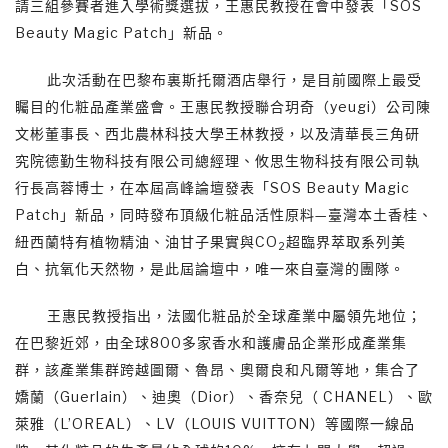
請三組參賽者進入學術獎選拔，王惠民教授在會中發表「SOS
Beauty Magic Patch」新品。
此次活動在巴黎布裏斯托爾酒店舉行，是目前國際上最受
矚目的化粧品產業盛會。王惠民教授聯合玥奇（yeugi）公司陳
文彬董事長、西北農林科技大學王林教授，以及清華長三角研
究院德勤生物科技有限公司總經理、攸思生物科技有限公司執
行長高蓉博士，在本屆高峰論壇發表「SOS Beauty Magic
Patch」新品，同時發布頂級化粧品活性原料—臺灣本土香桂、
紐西蘭特有植物精油、油甘子果實與CO
超臨界萃取系列美
2
白、抗氧化天然物，是此屆論壇中，唯一來自臺灣的團隊。
王惠民教授指出，法國化粧品於全球產業中屬領先地位；
在巴黎近郊，由全球800多家香水和護膚品企業形成產業集
群，該產業集群跨越圖爾、魯昂、奧爾良和凡爾等地，集合了
嬌蘭（Guerlain）、迪奧（Dior）、香奈兒（ CHANEL）、歐
萊雅（L’OREAL）、LV（LOUIS VUITTON）等國際一線品