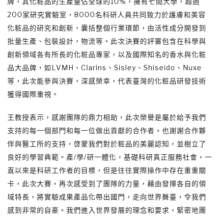
牌，其化粧品的生產量佔全球的10%，擁有七間大學，超過
200家研究實驗室，8000名科研人員共同致力於護膚和美容
化粧品的研究和創新，囊括整個行業環節，由活性成分開發到
批量生產、包裝設計，物流等。此次決賽的評審包含在科學與
創新領域各有所長的化粧品專家，以及國際知名的香水與化粧
品大品牌，如LVMH、Clarins、Sisley、Shiseido、Nuxe
等，此次能參與決賽，深感榮幸，代表臺灣的化粧品研發技術
獲得國際重視。
王教授表示，感謝團隊的鼎力相助，此次榮譽是屬於給予我們
支持的每一個部門和每一位做出貢獻的合作者。也謝謝合作夥
伴與醫工所的支持，啓蒙我們對於粧品的美麗認知，並樹立了
良好的學習典範。產/學/研一體化，基礎科研真正服務社會，一
直以來是科研工作者的目標，但是往往實際操作中存在重重關
卡，此次大賽，再次感受到了團隊的力量，藉由發揮各自的領
域特長，將實驗成果產品化帶出國門，走向世界舞臺，令我們
感到非常的自豪。我們進入世界發展的理念和要求，緊密地團