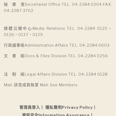
秘 書 室Secretariat Office TEL. 04-2284 0204 FAX.
04-2287 3702
媒體公關中心Media Relations TEL. 04-2284 0125、
0126、0127、0129
行政議事組Administration Affairs TEL. 04-2284 0603
文 書 組Docs & Files Division TEL. 04-2284 0256
法 制 組Legal Affairs Division TEL. 04-2284 0128
Mail: 詳見成員執掌 Mail: See Members
管理員登入
隱私聲明Privacy Policy
資訊安全Information Assurance