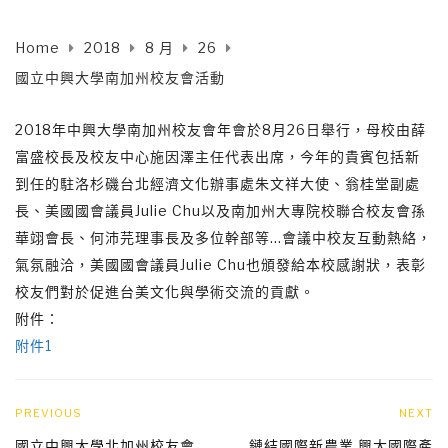
Home
2018
8 月
26
國立中興大學南加州校友會活動
2018年中興大學南加州校友會年會於8月26日舉行，母校由薛
富盛校長及校友中心施因澤主任代表出席，今年的貴賓包括新
到任的駐洛杉磯台北經濟文化辦事處朱文祥大使、翁桂堂副處
長、美國國會議員Julie Chu以及南加州大專院校聯合校友會孫
華翊會長、何沛芫理事長及多位幹部等…會議中校友互動熱絡，
氣氛融洽，美國國會議員Julie Chu也頒發給本校感謝狀，表彰
校友們對於促進台美文化與學術交流的貢獻。
附件：
附件1
PREVIOUS
NEXT
國立中興大學北加州校友會
鏈結國際新農業 興大國際產