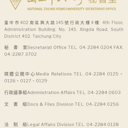
臺中市402南區興大路145號行政大樓4樓 4th Floor,
Administration Building, No. 145, Xingda Road, South
District 402, Taichung City
秘 書 室Secretariat Office TEL. 04-2284 0204 FAX.
04-2287 3702
媒體公關中心Media Relations TEL. 04-2284 0125、
0126、0127、0129
行政議事組Administration Affairs TEL. 04-2284 0603
文 書 組Docs & Files Division TEL. 04-2284 0256
法 制 組Legal Affairs Division TEL. 04-2284 0128