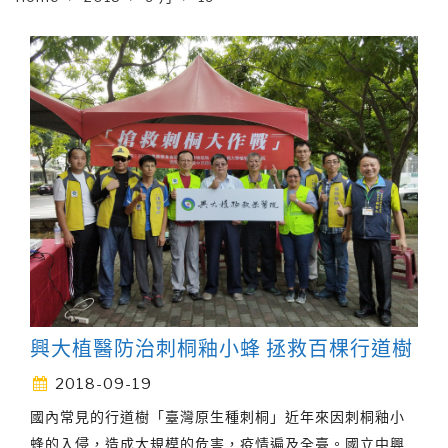
興大植醫防治刺桐釉小蜂 拯救百棵行道樹
2018-09-19
國內常見的行道樹「臺灣原生種刺桐」近年來因刺桐釉小
蜂的入侵，造成大規模的危害，疫情遍及全臺。國立中興