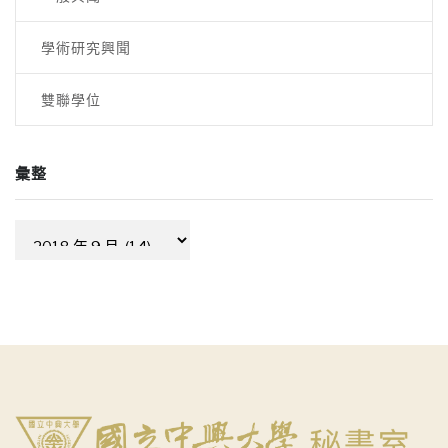
學術研究興聞
雙聯學位
彙整
彙
整