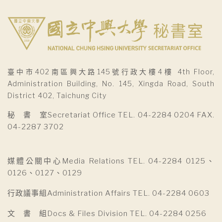
臺中市402南區興大路145號行政大樓4樓 4th Floor,
Administration Building, No. 145, Xingda Road, South
District 402, Taichung City
秘 書 室Secretariat Office TEL. 04-2284 0204 FAX.
04-2287 3702
媒體公關中心Media Relations TEL. 04-2284 0125、
0126、0127、0129
行政議事組Administration Affairs TEL. 04-2284 0603
文 書 組Docs & Files Division TEL. 04-2284 0256