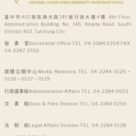
臺中市402南區興大路145號行政大樓4樓 4th Floor,
Administration Building, No. 145, Xingda Road, South
District 402, Taichung City
秘 書 室Secretariat Office TEL. 04-2284 0204 FAX.
04-2287 3702
媒體公關中心Media Relations TEL. 04-2284 0125、
0126、0127、0129
行政議事組Administration Affairs TEL. 04-2284 0603
文 書 組Docs & Files Division TEL. 04-2284 0256
法 制 組Legal Affairs Division TEL. 04-2284 0128