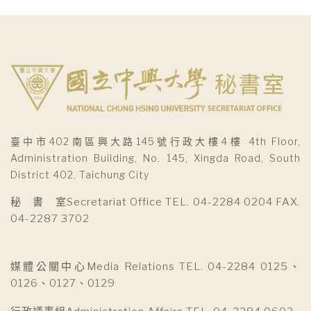
臺中市402南區興大路145號行政大樓4樓 4th Floor,
Administration Building, No. 145, Xingda Road, South
District 402, Taichung City
秘 書 室Secretariat Office TEL. 04-2284 0204 FAX.
04-2287 3702
媒體公關中心Media Relations TEL. 04-2284 0125、
0126、0127、0129