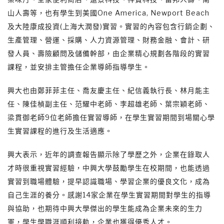
山人壽等，也有學生到美國One America, Newport Beach
及大陸康成投資(上海大潤發)實習。實習的內容包含行銷企劃、
生產管理、營運、採購、人力資源管理、財務金融、會計、研
發人員、壽險顧問及儲備幹部，由企業精心規劃各階段的實習
課程，並安排主管擔任企業導師指導學生。
興大也由鄭菲菲主任、喬友慶主任、紀信義執行長、林月能主
任、陳佳楨副主任、范耀中老師、李超雄老師、葉宗穎老師、
梁貫御老師9位老師擔任實習導師，在學生實習期間到場關心學
生實習課程的進行及生活適應。
興大表示，近年的調查報告顯示除了學歷之外，企業在錄取人
才時很重視實習經驗，中興大學鼓勵學生在校期間，也能透過
實習到職場體驗，提早認識職場、學習企業的優良文化，成為
自己生涯的養分。感謝14家企業在學生實習期間對學生的指導
與協助，也期待中興大學傑出的學生能成為企業未來的生力
軍，學生學職涯順利接軌，企業也獲得優秀人才。