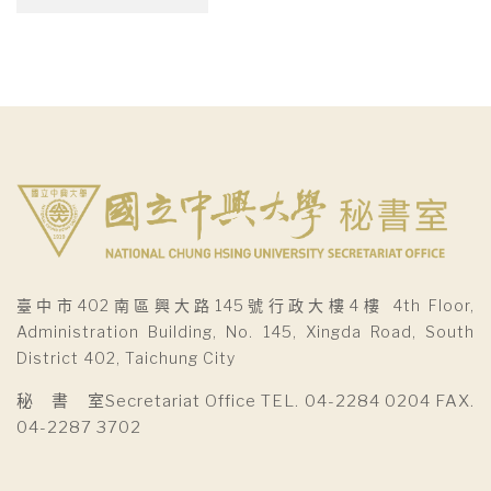
整
臺中市402南區興大路145號行政大樓4樓 4th Floor,
Administration Building, No. 145, Xingda Road, South
District 402, Taichung City
秘 書 室Secretariat Office TEL. 04-2284 0204 FAX.
04-2287 3702