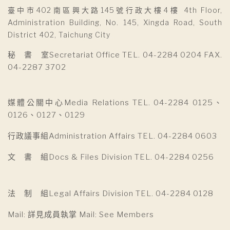
臺中市402南區興大路145號行政大樓4樓 4th Floor,
Administration Building, No. 145, Xingda Road, South
District 402, Taichung City
秘 書 室Secretariat Office TEL. 04-2284 0204 FAX.
04-2287 3702
媒體公關中心Media Relations TEL. 04-2284 0125、
0126、0127、0129
行政議事組Administration Affairs TEL. 04-2284 0603
文 書 組Docs & Files Division TEL. 04-2284 0256
法 制 組Legal Affairs Division TEL. 04-2284 0128
Mail: 詳見成員執掌 Mail: See Members