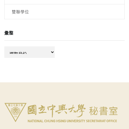
雙聯學位
彙整
彙
整