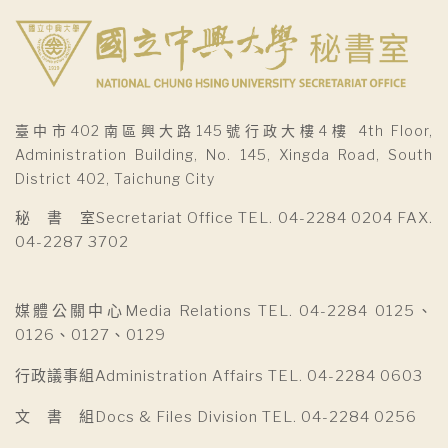
臺中市402南區興大路145號行政大樓4樓 4th Floor,
Administration Building, No. 145, Xingda Road, South
District 402, Taichung City
秘 書 室Secretariat Office TEL. 04-2284 0204 FAX.
04-2287 3702
媒體公關中心Media Relations TEL. 04-2284 0125、
0126、0127、0129
行政議事組Administration Affairs TEL. 04-2284 0603
文 書 組Docs & Files Division TEL. 04-2284 0256