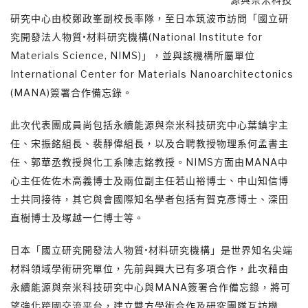
研究中心由校鄭政峯副校長率隊，至日本筑波市訪問「國立研
究開發法人物質•材料研究機構(National Institute for
Materials Science, NIMS)」，並與該機構所屬單位
International Center for Materials Nanoarchitectonics
(MANA)簽署合作備忘錄。
此次代表團成員尚包括永續能源與奈米科技研究中心葉鎮宇主
任、宋振銘組長、裴靜偉組長，以及合聘教授物理系何孟書主
任、郭華丞教授與化工系陳志銘教授。NIMS方面由MANA中
心主任佐佐木高義博士及兩位副主任若山裕博士、中山知信博
士共同接待，其它與會國際知名學者包括有賀克彥博士、深田
直樹博士及塚越一仁博士等。
日本「國立研究開發法人物質•材料研究機構」是世界知名尖端
材料領域學術研究單位，先前與興大已有多項合作，此次藉由
永續能源與奈米科技研究中心與MANA簽署合作備忘錄，將可
望強化跨國交流平台，建立雙方學術合作及研究團隊互訪機