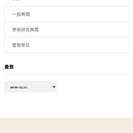
一般興聞
學術研究興聞
雙聯學位
彙整
彙
整