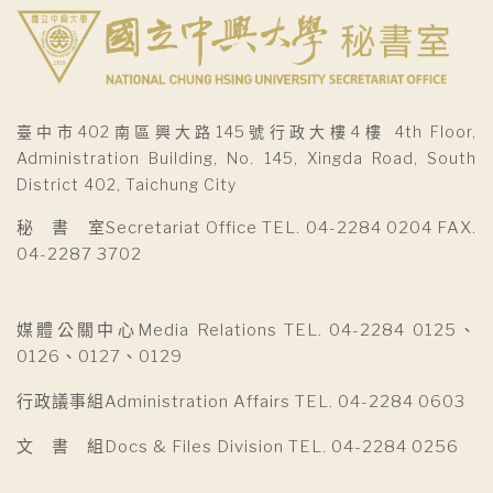
臺中市402南區興大路145號行政大樓4樓 4th Floor,
Administration Building, No. 145, Xingda Road, South
District 402, Taichung City
秘 書 室Secretariat Office TEL. 04-2284 0204 FAX.
04-2287 3702
媒體公關中心Media Relations TEL. 04-2284 0125、
0126、0127、0129
行政議事組Administration Affairs TEL. 04-2284 0603
文 書 組Docs & Files Division TEL. 04-2284 0256