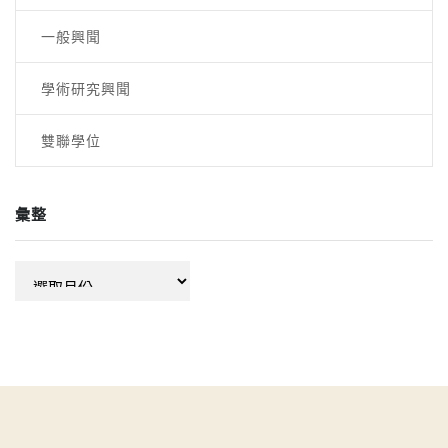
一般興聞
學術研究興聞
雙聯學位
彙整
彙
整