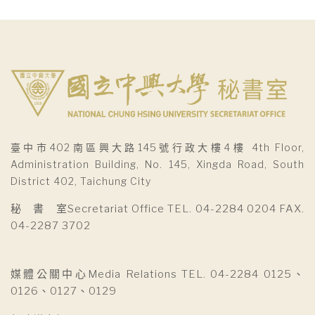
臺中市402南區興大路145號行政大樓4樓 4th Floor,
Administration Building, No. 145, Xingda Road, South
District 402, Taichung City
秘 書 室Secretariat Office TEL. 04-2284 0204 FAX.
04-2287 3702
媒體公關中心Media Relations TEL. 04-2284 0125、
0126、0127、0129