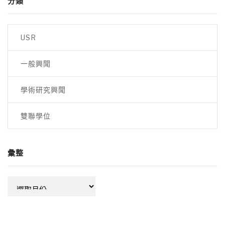
分類
USR
一般興聞
學術研究興聞
雙聯學位
彙整
彙
整