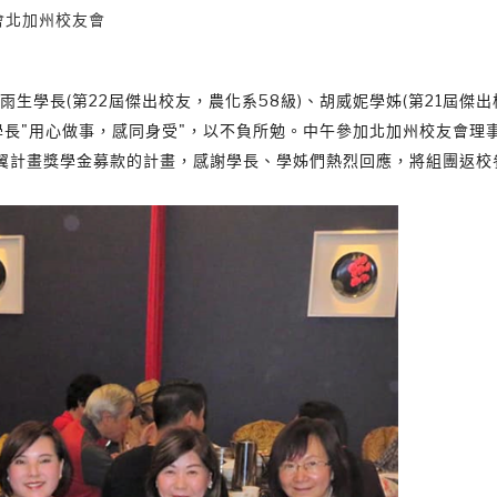
會北加州校友會
CA與劉雨生學長(第22屆傑出校友，農化系58級)、胡威妮學姊(第21屆傑
學長"用心做事，感同身受"，以不負所勉。中午參加北加州校友會理
翼計畫獎學金募款的計畫，感謝學長、學姊們熱烈回應，將組團返校