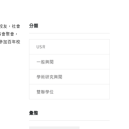
分類
出校友，社會
事會聚會，
參加百年校
USR
一般興聞
學術研究興聞
雙聯學位
彙整