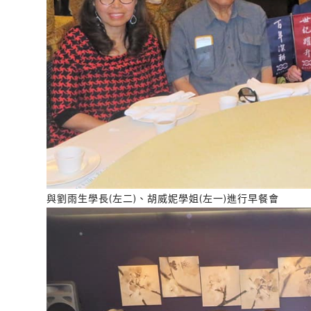
與劉雨生學長(左二)、胡威妮學姐(左一)進行早餐會