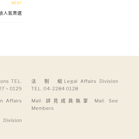
NEXT
放人氣票選
ns TEL.
法 制 組Legal Affairs Division
27、0129
TEL. 04-2284 0128
Affairs
Mail: 詳見成員執掌 Mail: See
Members
ivision