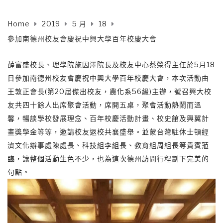
Home
2019
5 月
18
參加南德州校友會慶祝中興大學百年校慶大會
薛富盛校長、理學院施因澤院長及校友中心蔡榮得主任於5月18
日參加南德州校友會慶祝中興大學百年校慶大會，本次活動由
王敦正會長(第20屆傑出校友，農化系56級)主辦，號召興大校
友共四十餘人出席聚會活動，席開五桌，聚會活動熱鬧而溫
馨，暢談學校發展理念、百年校慶活動計畫、校史館及興翼計
畫獎學金等等，邀請校友返校共襄盛舉。並蒙台灣駐休士頓經
濟文化辦事處陳處長、科技組李組長、教育組周組長等貴賓蒞
臨，讓整個活動生色不少，也為這次德州訪問行程劃下完美的
句點。