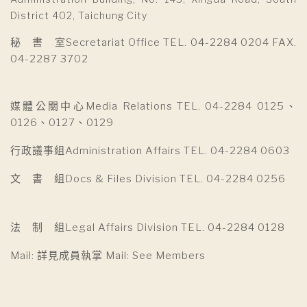
District 402, Taichung City
秘 書 室Secretariat Office TEL. 04-2284 0204 FAX.
04-2287 3702
媒體公關中心Media Relations TEL. 04-2284 0125、
0126、0127、0129
行政議事組Administration Affairs TEL. 04-2284 0603
文 書 組Docs & Files Division TEL. 04-2284 0256
法 制 組Legal Affairs Division TEL. 04-2284 0128
Mail: 詳見成員執掌 Mail: See Members