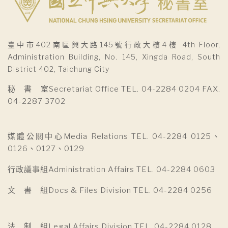
臺中市402南區興大路145號行政大樓4樓 4th Floor,
Administration Building, No. 145, Xingda Road, South
District 402, Taichung City
秘 書 室Secretariat Office TEL. 04-2284 0204 FAX.
04-2287 3702
媒體公關中心Media Relations TEL. 04-2284 0125、
0126、0127、0129
行政議事組Administration Affairs TEL. 04-2284 0603
文 書 組Docs & Files Division TEL. 04-2284 0256
法 制 組Legal Affairs Division TEL. 04-2284 0128