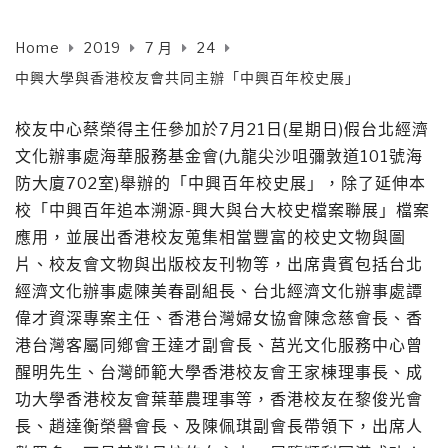
Home
2019
7 月
24
中興大學與香港校友會共同主辦「中興百年校史展」
校友中心蔡榮得主任參加於7月21日(星期日)假台北經濟
文化辦事處海華服務基金會(九龍尖沙咀彌敦道101號海
防大廈702室)舉辦的「中興百年校史展」，除了延伸本
校「中興百年追本溯源-興大與台大校史檔案聯展」檔案
應用，並展出香港校友蒐集相當豐富的校史文物與圖
片、校友會文物與出版校友刊物等，出席貴賓包括台北
經濟文化辦事處陳美春副組長、台北經濟文化辦事處譚
偉才資深專案主任、香港台灣婦女協會陳念慈會長、香
港台灣客屬同鄕會王達才副會長、莒光文化服務中心曾
醒明先生、台灣師範大學香港校友會王家棟理事長、成
功大學香港校友會葉華農理事等，香港校友在黎俊光會
長、趙達衡榮譽會長、及陳佩琪副會長帶領下，出席人