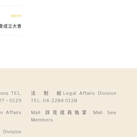
NEXT
會成立大會
ns TEL.
法 制 組Legal Affairs Division
27、0129
TEL. 04-2284 0128
Affairs
Mail: 詳見成員執掌 Mail: See
Members
ivision