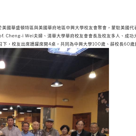
間於美國華盛頓特區與美國華府地區中興大學校友會聚會，蒙駐美國代
. Cheng-i Wei夫婦、清華大學華府校友會會長及校友多人、成
下，校友出席踴躍席開4桌，共同為中興大學100歲、薛校長60歲