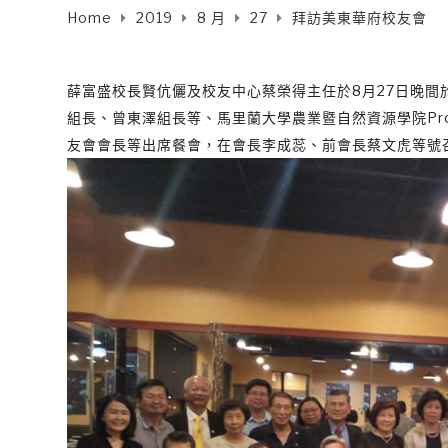
Home
2019
8 月
27
拜訪美東華府校友會
薛富盛校長賢伉儷及校友中心蔡榮得主任於8月27日晚
組長、曾東澤組長等、馬里蘭大學農業暨自然資源學院Prof
友會會長等出席餐會，在會長李成蕊、前會長蔡文虎等號召