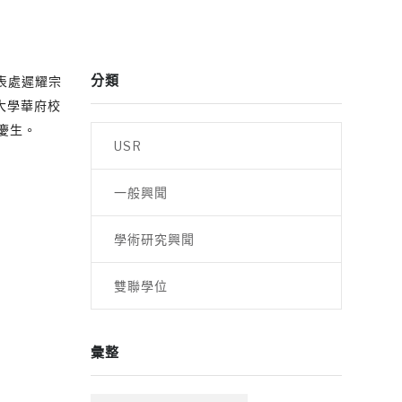
分類
表處遲耀宗
功大學華府校
慶生。
USR
一般興聞
學術研究興聞
雙聯學位
彙整