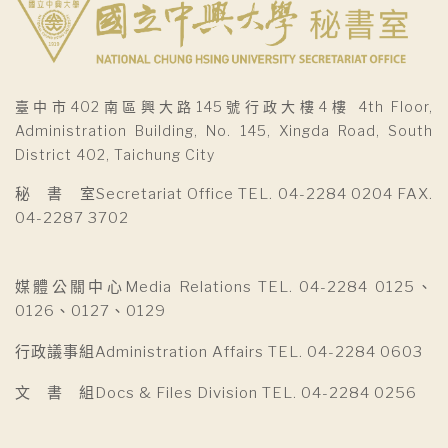
臺中市402南區興大路145號行政大樓4樓 4th Floor,
Administration Building, No. 145, Xingda Road, South
District 402, Taichung City
秘 書 室Secretariat Office TEL. 04-2284 0204 FAX.
04-2287 3702
媒體公關中心Media Relations TEL. 04-2284 0125、
0126、0127、0129
行政議事組Administration Affairs TEL. 04-2284 0603
文 書 組Docs & Files Division TEL. 04-2284 0256