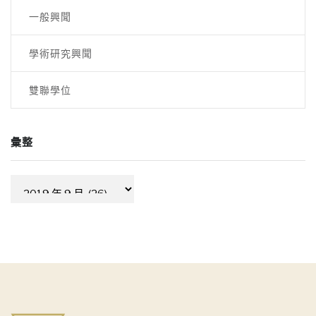
一般興聞
學術研究興聞
雙聯學位
彙整
彙
整