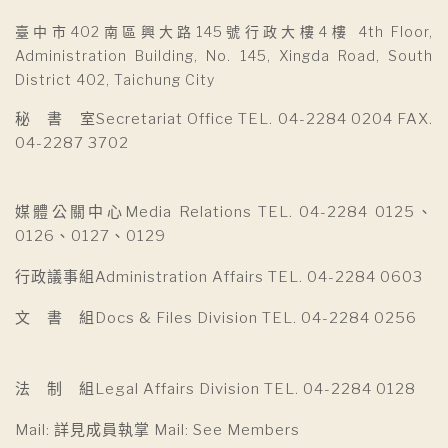
臺中市402南區興大路145號行政大樓4樓 4th Floor,
Administration Building, No. 145, Xingda Road, South
District 402, Taichung City
秘 書 室Secretariat Office TEL. 04-2284 0204 FAX.
04-2287 3702
媒體公關中心Media Relations TEL. 04-2284 0125、
0126、0127、0129
行政議事組Administration Affairs TEL. 04-2284 0603
文 書 組Docs & Files Division TEL. 04-2284 0256
法 制 組Legal Affairs Division TEL. 04-2284 0128
Mail: 詳見成員執掌 Mail: See Members