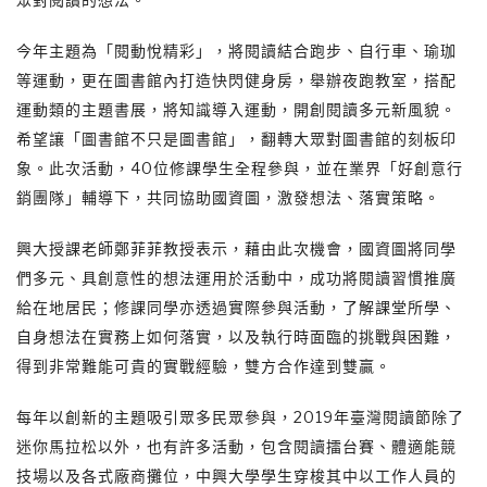
今年主題為「閱動悅精彩」，將閱讀結合跑步、自行車、瑜珈
等運動，更在圖書館內打造快閃健身房，舉辦夜跑教室，搭配
運動類的主題書展，將知識導入運動，開創閱讀多元新風貌。
希望讓「圖書館不只是圖書館」，翻轉大眾對圖書館的刻板印
象。此次活動，40位修課學生全程參與，並在業界「好創意行
銷團隊」輔導下，共同協助國資圖，激發想法、落實策略。
興大授課老師鄭菲菲教授表示，藉由此次機會，國資圖將同學
們多元、具創意性的想法運用於活動中，成功將閱讀習慣推廣
給在地居民；修課同學亦透過實際參與活動，了解課堂所學、
自身想法在實務上如何落實，以及執行時面臨的挑戰與困難，
得到非常難能可貴的實戰經驗，雙方合作達到雙贏。
每年以創新的主題吸引眾多民眾參與，2019年臺灣閱讀節除了
迷你馬拉松以外，也有許多活動，包含閱讀擂台賽、體適能競
技場以及各式廠商攤位，中興大學學生穿梭其中以工作人員的