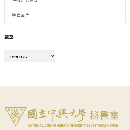
學術研究興聞
雙聯學位
彙整
彙
整